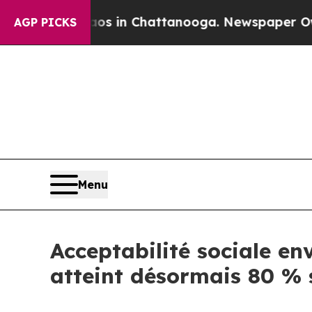
pse
Chaos in Chattanooga. Newspaper Owner Call
AGP PICKS
Menu
Acceptabilité sociale en
atteint désormais 80 % 