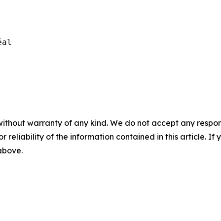
éal
without warranty of any kind. We do not accept any responsib
r reliability of the information contained in this article. I
 above.