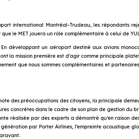
roport international Montréal-Trudeau, les répondants re
nt que le MET jouera un rôle complémentaire à celui de YUL
« En développant un aéroport destiné aux avions monocou
nt la mission première est d'agir comme principale platef
rmement que nous sommes complémentaires et partenaires 
te des préoccupations des citoyens, la principale demeura
res concrètes dans le cadre de son plan de gestion du brui
nte réalisée par des experts a démontré qu’en raison des
 génération par Porter Airlines, l’empreinte acoustique gl
paravant.