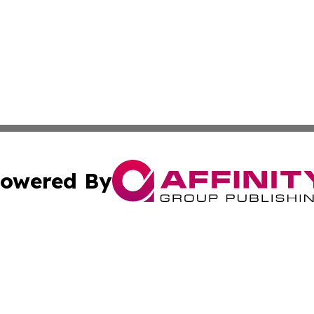
owered By
ubmit Press Release
Terms & Conditions
Copyright/DMCA
s Inc. dba Affinity Group Publishing & Travel Guide Times
Cookie Settings / Your Privacy Choices