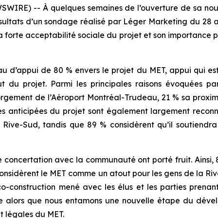
IRE) -- À quelques semaines de l’ouverture de sa nouve
ultats d’un sondage réalisé par Léger Marketing du 28 av
la forte acceptabilité sociale du projet et son importance
u d’appui de 80 % envers le projet du MET, appui qui es
du projet. Parmi les principales raisons évoquées par 
gement de l’Aéroport Montréal-Trudeau, 21 % sa proximité
 anticipées du projet sont également largement reconnu
 Rive-Sud, tandis que 89 % considèrent qu’il soutiend
concertation avec la communauté ont porté fruit. Ainsi, 
% considèrent le MET comme un atout pour les gens de la Ri
co-construction mené avec les élus et les parties prenan
e alors que nous entamons une nouvelle étape du déve
t légales du MET.