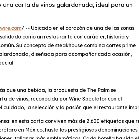
y una carta de vinos galardonada, ideal para un
wire.com
/ -- Ubicado en el corazón de una de las zonas
solidado como un restaurante con carácter, historia y
común. Su concepto de steakhouse combina cortes prime
lardonada, diseñada para acompañar cada ocasión,
ecial.
ás que una bebida, la propuesta de The Palm se
ta de vinos, reconocida por Wine Spectator con el
l cuidado, la selección y la pasión que el restaurante im
nsa: en esta carta conviven más de 2,600 etiquetas que rec
rétaro en México, hasta las prestigiosas denominaciones f
giones italianas más emblemáticas. Cada botella ha sido e