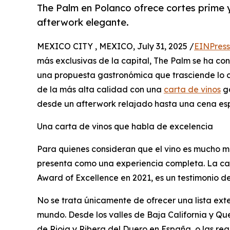
The Palm en Polanco ofrece cortes prime 
afterwork elegante.
MEXICO CITY , MEXICO, July 31, 2025 /
EINPress
más exclusivas de la capital, The Palm se ha con
una propuesta gastronómica que trasciende lo 
de la más alta calidad con una
carta de vinos
ga
desde un afterwork relajado hasta una cena esp
Una carta de vinos que habla de excelencia
Para quienes consideran que el vino es mucho m
presenta como una experiencia completa. La car
Award of Excellence en 2021, es un testimonio de
No se trata únicamente de ofrecer una lista exte
mundo. Desde los valles de Baja California y Que
de Rioja y Ribera del Duero en España, o las re