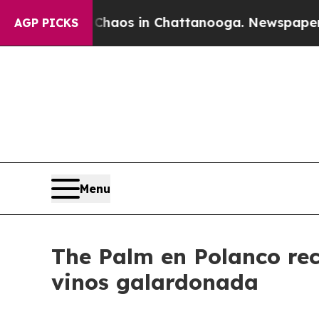
lapse
Chaos in Chattanooga. Newspaper Owner Ca
AGP PICKS
Menu
The Palm en Polanco rec
vinos galardonada